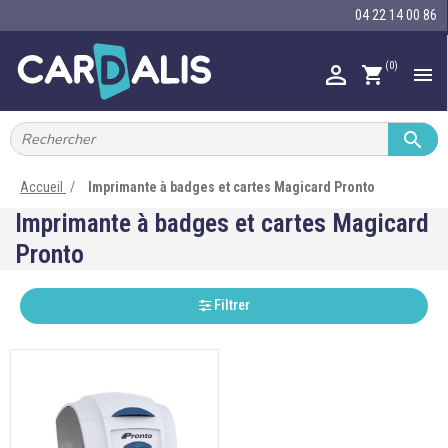
04 22 14 00 86
(0)

shopping_cart


IMPRIMANTES À BADGES


RUBAN ENCRE
Accueil
Imprimante à badges et cartes Magicard Pronto

Imprimante à badges et cartes Magicard
CARTE ET BADGE
Pronto

PORTE-BADGE

TOUR DE COU
Filtrer

BRACELET

RFID

LECTEUR