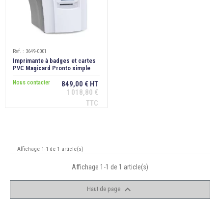

ÉCORESPONSABLE

PRODUITS PERSONNALISÉS
DÉSTOCKAGE
Ref. : 3649-0001
Imprimante à badges et cartes
PVC Magicard Pronto simple
face, USB
Nous contacter
849,00 € HT
Compte client
1 018,80 €
TTC
Support
Blog
Affichage 1-1 de 1 article(s)
Contact
Affichage 1-1 de 1 article(s)

Haut de page