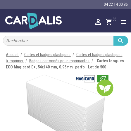
04 22 14 00 86
(0)

shopping_cart


IMPRIMANTES À BADGES


RUBAN ENCRE
Accueil
Cartes et badges plastiques
Cartes et badges plastiques
à imprimer
Badges cartonnés pour imprimantes
Cartes longues

CARTE ET BADGE
ECO Magicard E+, 54x140 mm, 0.95mm+perfo - Lot de 500

PORTE-BADGE

TOUR DE COU

BRACELET

RFID

LECTEUR