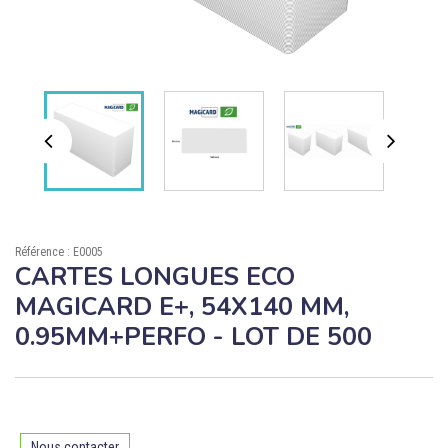

ÉCORESPONSABLE

PRODUITS PERSONNALISÉS
DÉSTOCKAGE
Compte client
Support
Référence : E0005
Blog
CARTES LONGUES ECO
MAGICARD E+, 54X140 MM,
Contact
0.95MM+PERFO - LOT DE 500
Nous contacter