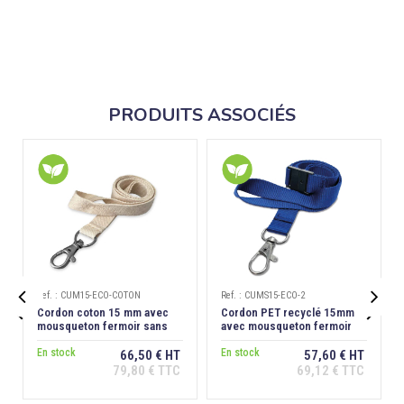
PRODUITS ASSOCIÉS
Ref. : CUM15-ECO-COTON
Ref. : CUMS15-ECO-2


Cordon coton 15 mm avec
Cordon PET recyclé 15mm
mousqueton fermoir sans
avec mousqueton fermoir
nickel
sans nickel - Bleu roi
En stock
En stock
66,50 € HT
57,60 € HT
79,80 € TTC
69,12 € TTC
Ajouter au
Ajouter au
panier
panier