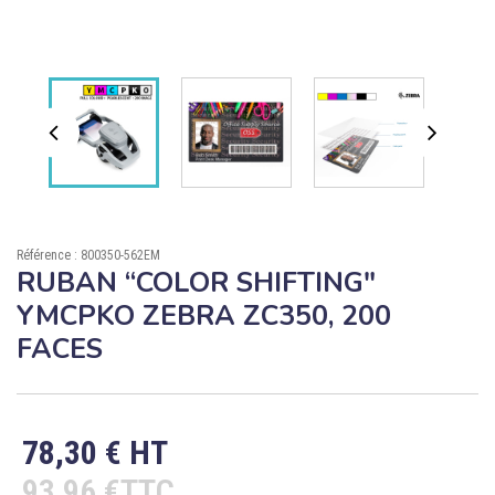

ÉCORESPONSABLE

PRODUITS PERSONNALISÉS
DÉSTOCKAGE
Compte client
Support
Référence : 800350-562EM
RUBAN “COLOR SHIFTING"
Blog
YMCPKO ZEBRA ZC350, 200
Contact
FACES
78,30 € HT
93,96 €TTC