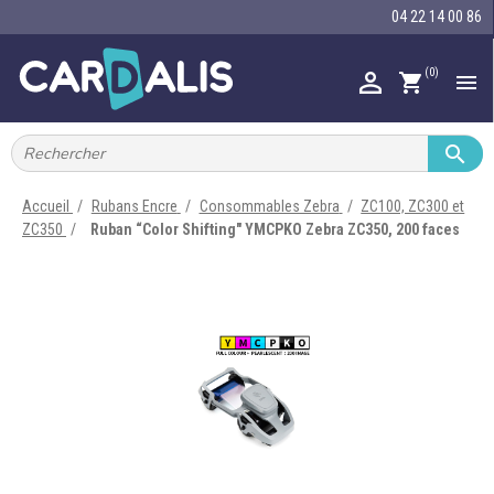
04 22 14 00 86
(0)

shopping_cart


IMPRIMANTES À BADGES


RUBAN ENCRE
Accueil
Rubans Encre
Consommables Zebra
ZC100, ZC300 et
ZC350
Ruban “Color Shifting" YMCPKO Zebra ZC350, 200 faces

CARTE ET BADGE

PORTE-BADGE

TOUR DE COU

BRACELET

RFID

LECTEUR