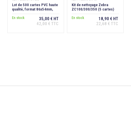
Lot de 500 cartes PVC haute
Kit de nettoyage Zebra
qualité, format 86x54mm,
ZC100/300/350 (5 cartes)
épaisseur 0,76 mm
En stock
En stock
35,00 € HT
18,90 € HT
42,00 € TTC
22,68 € TTC
Ajouter au
Ajouter au
panier
panier