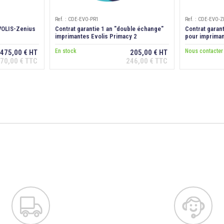
Ref. : CDE-EVO-PR1
Ref. : CDE-EVO-
VOLIS-Zenius
Contrat garantie 1 an "double échange"
Contrat garan
imprimantes Evolis Primacy 2
pour impriman
En stock
Nous contacter
475,00 € HT
205,00 € HT
70,00 € TTC
246,00 € TTC
anier
Ajouter au panier