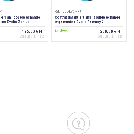
ZN1
Ref. : CDE-EVO-PR3
tie 1 an "double échange"
Contrat garantie 3 ans "double échange"
tes Evolis Zenius
imprimantes Evolis Primacy 2
En stock
195,00 € HT
500,00 € HT
234,00 € TTC
600,00 € TTC
Ajouter au panier
Ajouter au panier