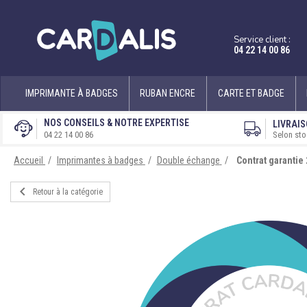
Service client :
04 22 14 00 86
IMPRIMANTE À BADGES
RUBAN ENCRE
CARTE ET BADGE
NOS CONSEILS & NOTRE EXPERTISE
LIVRAIS
Selon sto
04 22 14 00 86
Accueil
Imprimantes à badges
Double échange
Contrat garantie

Retour à la catégorie