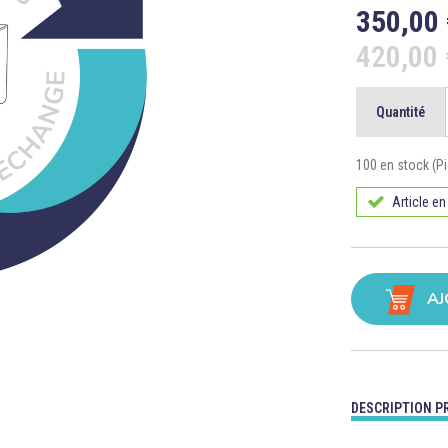
350,00
420,00
Quantité
100 en stock (P
Article en
AJ
DESCRIPTION P