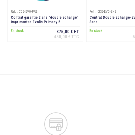
Ref. : CDE-EVO-PR2
Ref. : CDE-EVO-ZN3
Contrat garantie 2 ans "double échange"
Contrat Double Echange-E
imprimantes Evolis Primacy 2
3ans
En stock
En stock
375,00 € HT
450,00 € TTC
5
Ajouter au panier
Ajouter au p