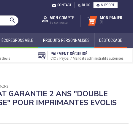
CONTACT
BLOG
SUPPORT

MON COMPTE
MON PANIER

(0)
Se connecter
ÉCORESPONSABLE
PRODUITS PERSONNALISÉS
DÉSTOCKAGE
PAIEMENT SÉCURISÉ
e devis
CIC / Paypal / Mandats administratifs autorisés
VO-ZN2
T GARANTIE 2 ANS "DOUBLE
E" POUR IMPRIMANTES EVOLIS