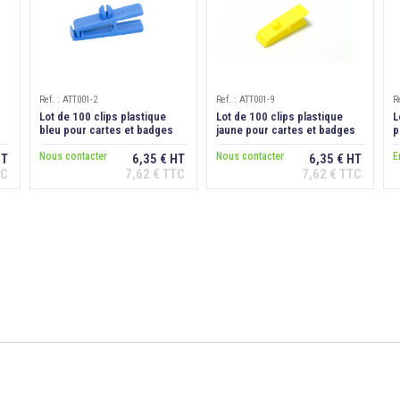
Ref. : ATT001-2
Ref. : ATT001-9
R
Lot de 100 clips plastique
Lot de 100 clips plastique
L
bleu pour cartes et badges
jaune pour cartes et badges
p
avec perforation
avec perforation
v
Nous contacter
Nous contacter
E
HT
6,35 € HT
6,35 € HT
TC
7,62 € TTC
7,62 € TTC
Ajouter au
Ajouter au
panier
panier