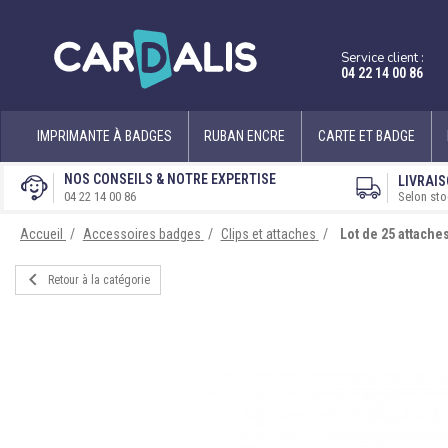
Service client :
04 22 14 00 86
IMPRIMANTE À BADGES
RUBAN ENCRE
CARTE ET BADGE
NOS CONSEILS & NOTRE EXPERTISE
LIVRAIS
Selon sto
04 22 14 00 86
Accueil
Accessoires badges
Clips et attaches
Lot de 25 attache

Retour à la catégorie