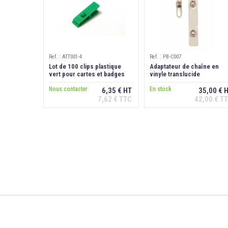
Ref. : ATT001-4
Ref. : PB-C007
Lot de 100 clips plastique
Adaptateur de chaîne en
vert pour cartes et badges
vinyle translucide
avec perforation
Nous contacter
En stock
6,35 € HT
35,00 € 
7,62 € TTC
42,00 € T
Ajouter au
Ajouter au
panier
panier