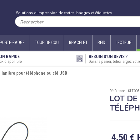
Solutions d’impression de cartes, badges et étiquettes
PORTE-BADGE
TOUR DE COU
BRACELET
RFID
LECTEUR
ON RAPIDE
BESOIN D’UN DEVIS ?
ck disponible
Dans le panier, téléchargez votr
s lanière pour téléphone ou clé USB
Référence : ATT005
LOT DE
TÉLÉPH
4,50 € 