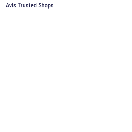
Avis Trusted Shops
ASSISTANCE
ous
-nous ?
L’accès à ce site est réservé aux
professionnels