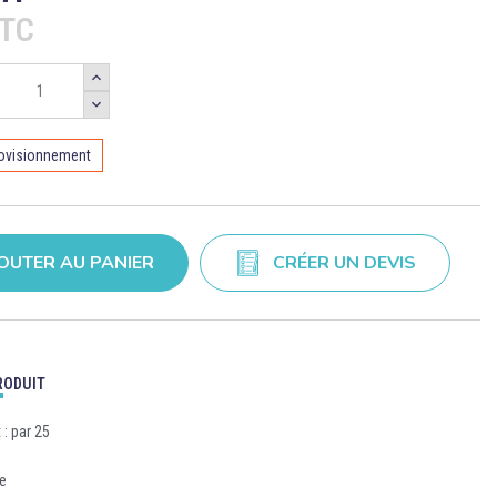
TTC
rovisionnement
OUTER AU PANIER
CRÉER UN DEVIS
RODUIT
: par 25
ue