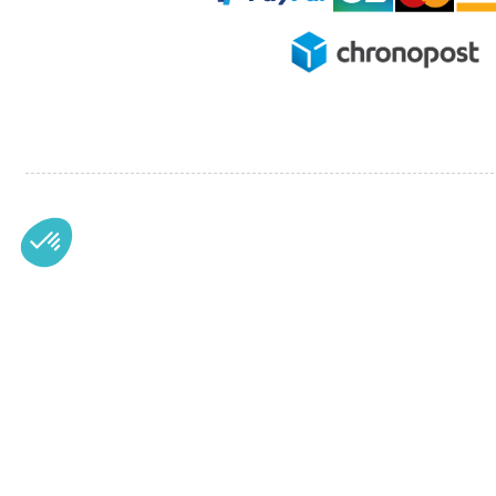
CATÉGORIES
MARQUES
Imprimantes à badges
POINTMAN
Rubans Encre
EVOLIS
Cartes et badges plastiques
MAGICARD
Accessoires badges
FARGO
Tours de cou
EDIKIO