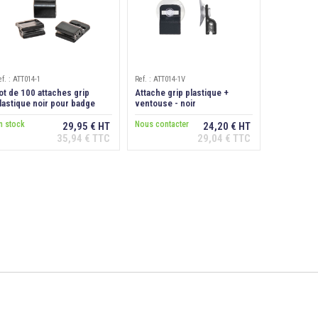
ef. : ATT014-1
Ref. : ATT014-1V
ot de 100 attaches grip
Attache grip plastique +
lastique noir pour badge
ventouse - noir
ertical/horizontal
n stock
Nous contacter
29,95 € HT
24,20 € HT
35,94 € TTC
29,04 € TTC
Ajouter au
Ajouter au
panier
panier