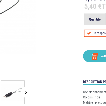
5,40 €
Quantité
En réapp
AJ
DESCRIPTION P
Conditionnement 
Coloris : noir
Matière : plastiq