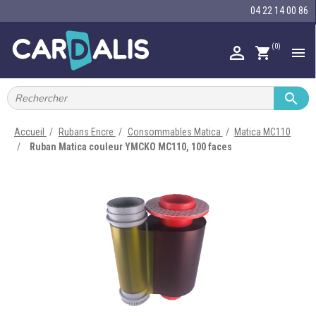
04 22 14 00 86
(0)

shopping_cart


IMPRIMANTES À BADGES


RUBAN ENCRE
Accueil
Rubans Encre
Consommables Matica
Matica MC110
Ruban Matica couleur YMCKO MC110, 100 faces

CARTE ET BADGE

PORTE-BADGE

TOUR DE COU

BRACELET

RFID

LECTEUR