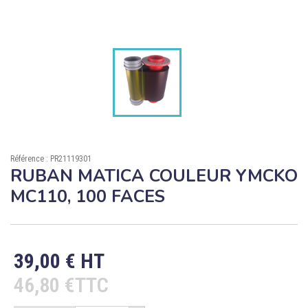

ÉCORESPONSABLE

PRODUITS PERSONNALISÉS
DÉSTOCKAGE
Compte client
Support
Référence : PR21119301
RUBAN MATICA COULEUR YMCKO
Blog
MC110, 100 FACES
Contact
39,00 € HT
46,80 €TTC