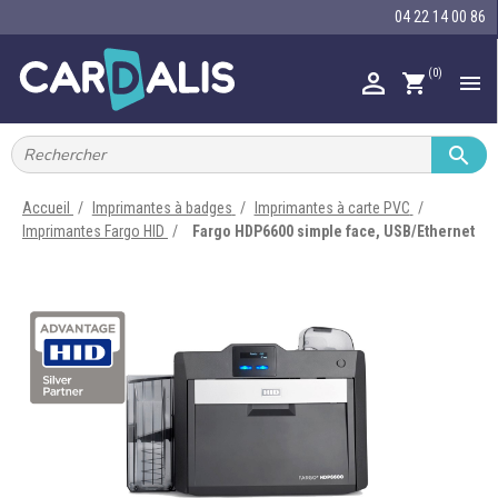
04 22 14 00 86
(0)

shopping_cart


IMPRIMANTES À BADGES


RUBAN ENCRE
Accueil
Imprimantes à badges
Imprimantes à carte PVC
Imprimantes Fargo HID
Fargo HDP6600 simple face, USB/Ethernet

CARTE ET BADGE

PORTE-BADGE

TOUR DE COU

BRACELET

RFID

LECTEUR