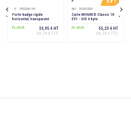
EV1
Ref. : PBR2001-H0
Ref. : RC8310001


Porte-badge rigide
Carte MIFARE® Classic 1K
horizontal, transparent
EV1 - UID 4 byte
dépoli antireflet, extraction
dos
En stock
En stock
33,95 € HT
55,25 € HT
40,74 € TTC
66,30 € TTC
Ajouter au
Ajouter au
panier
panier