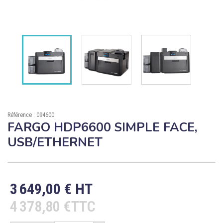

ÉCORESPONSABLE

PRODUITS PERSONNALISÉS
DÉSTOCKAGE
Compte client
Support
Référence : 094600
FARGO HDP6600 SIMPLE FACE,
Blog
USB/ETHERNET
Contact
3 649,00 € HT
4 378,80 €TTC