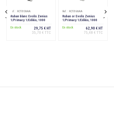
Ref. : RCT015NAA
Ref. : RCT016NAA


Ruban blanc Evolis Zenius
Ruban or Evolis Zenius
1/Primacy 1/Edikio, 1000
1/Primacy 1/Edikio, 1000
faces
faces
En stock
En stock
29,75 € HT
62,90 € HT
35,70 € TTC
75,48 € TTC
Ajouter au
Ajouter au
panier
panier