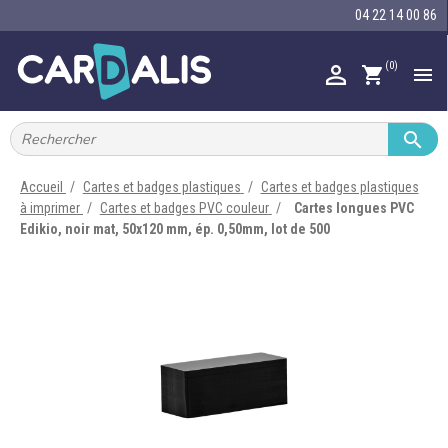
04 22 14 00 86
(0)

shopping_cart


IMPRIMANTES À BADGES


RUBAN ENCRE
Accueil
Cartes et badges plastiques
Cartes et badges plastiques
à imprimer
Cartes et badges PVC couleur
Cartes longues PVC

CARTE ET BADGE
Edikio, noir mat, 50x120 mm, ép. 0,50mm, lot de 500

PORTE-BADGE

TOUR DE COU

BRACELET

RFID

LECTEUR