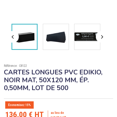

ÉCORESPONSABLE

PRODUITS PERSONNALISÉS
DÉSTOCKAGE
Compte client
Support
Référence : C8122
Blog
CARTES LONGUES PVC EDIKIO,
NOIR MAT, 50X120 MM, ÉP.
Contact
0,50MM, LOT DE 500
Économisez 15%
136,00 € HT
au lieu de